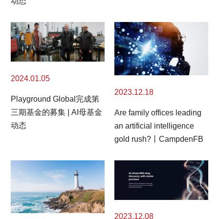
动态
2024.01.05
2023.12.18
Playground Global完成第
三期基金的募集 | AI母基金
Are family offices leading
动态
an artificial intelligence
gold rush?丨CampdenFB
2023.12.08