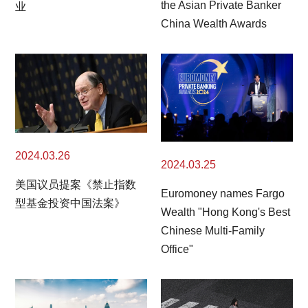
the Asian Private Banker
业
China Wealth Awards
2024.03.26
2024.03.25
美国议员提案《禁止指数
Euromoney names Fargo
型基金投资中国法案》
Wealth "Hong Kong's Best
Chinese Multi-Family
Office"