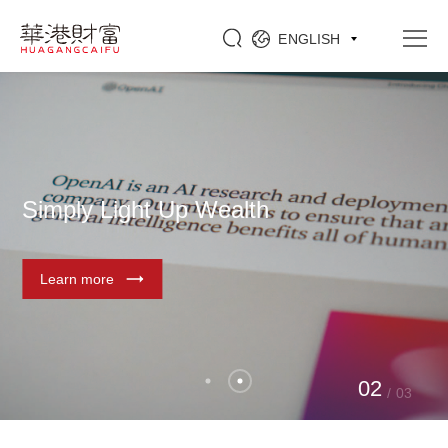
ENGLISH
Simply Light Up 
Learn more
0
1
/
03