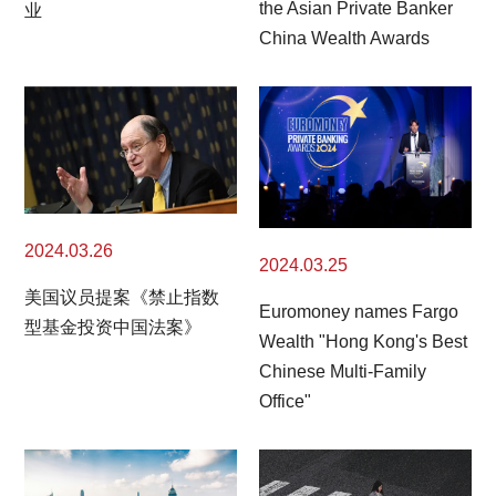
the Asian Private Banker
业
China Wealth Awards
2024.03.26
2024.03.25
美国议员提案《禁止指数
Euromoney names Fargo
型基金投资中国法案》
Wealth "Hong Kong's Best
Chinese Multi-Family
Office"