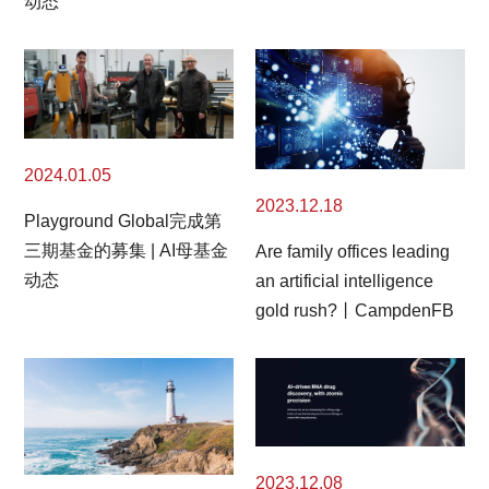
动态
2024.01.05
2023.12.18
Playground Global完成第
三期基金的募集 | AI母基金
Are family offices leading
动态
an artificial intelligence
gold rush?丨CampdenFB
2023.12.08