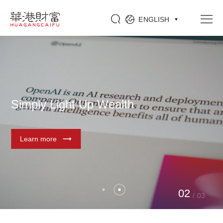
ENGLISH
Simply Light Up Wealth
Learn more
0
2
/
03