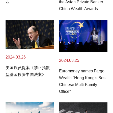
the Asian Private Banker
业
China Wealth Awards
2024.03.26
2024.03.25
美国议员提案《禁止指数
Euromoney names Fargo
型基金投资中国法案》
Wealth "Hong Kong's Best
Chinese Multi-Family
Office"