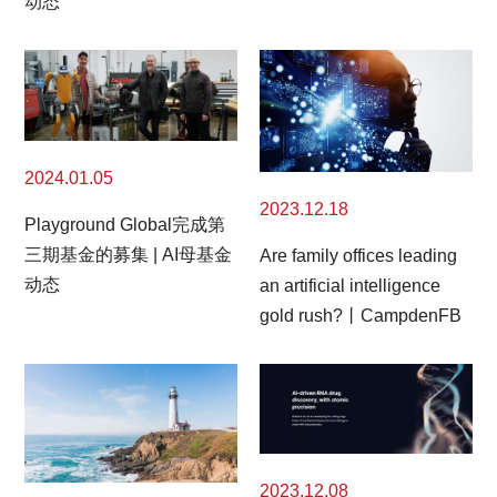
动态
2024.01.05
2023.12.18
Playground Global完成第
三期基金的募集 | AI母基金
Are family offices leading
动态
an artificial intelligence
gold rush?丨CampdenFB
2023.12.08