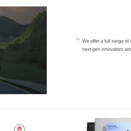
We offer a full range 
next-gen innovators and 