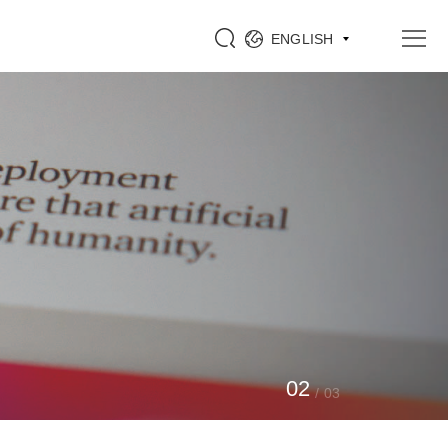
ENGLISH
0
2
/
03