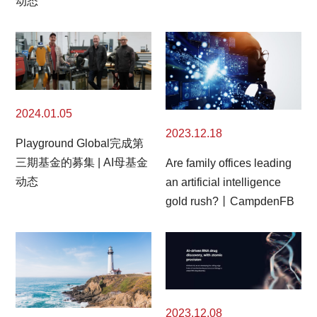
动态
2024.01.05
2023.12.18
Playground Global完成第
三期基金的募集 | AI母基金
Are family offices leading
动态
an artificial intelligence
gold rush?丨CampdenFB
2023.12.08