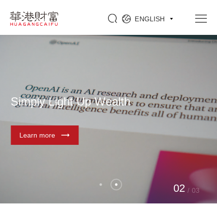
ENGLISH
Simply Light Up Wealth
Learn more
0
2
/
03