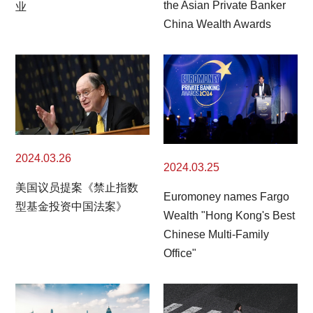
the Asian Private Banker
业
China Wealth Awards
2024.03.26
2024.03.25
美国议员提案《禁止指数
Euromoney names Fargo
型基金投资中国法案》
Wealth "Hong Kong's Best
Chinese Multi-Family
Office"