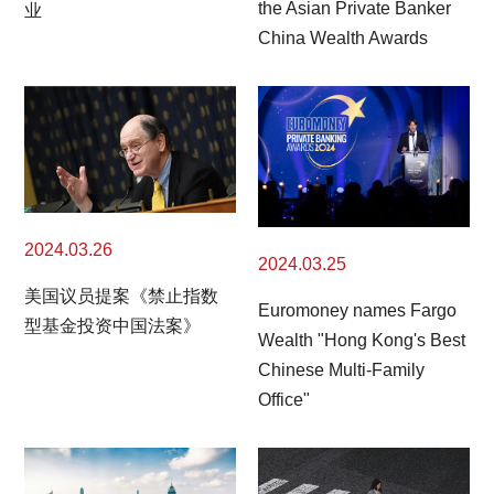
the Asian Private Banker
业
China Wealth Awards
2024.03.26
2024.03.25
美国议员提案《禁止指数
Euromoney names Fargo
型基金投资中国法案》
Wealth "Hong Kong's Best
Chinese Multi-Family
Office"