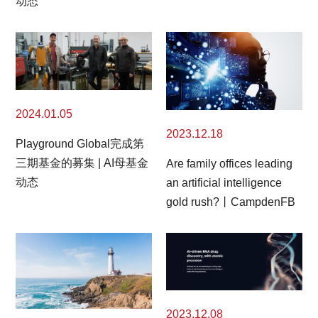
动态
2024.01.05
2023.12.18
Playground Global完成第
三期基金的募集 | AI母基金
Are family offices leading
动态
an artificial intelligence
gold rush?丨CampdenFB
2023.12.08