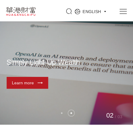
ENGLISH
Simply Light U
Learn more
0
1
/
03