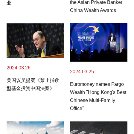
the Asian Private Banker
业
China Wealth Awards
2024.03.26
2024.03.25
美国议员提案《禁止指数
Euromoney names Fargo
型基金投资中国法案》
Wealth "Hong Kong's Best
Chinese Multi-Family
Office"