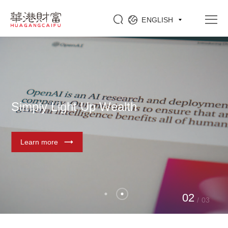
ENGLISH
Simply Light Up Wealth
Learn more
0
1
/
03