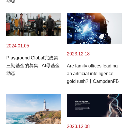
动态
2024.01.05
2023.12.18
Playground Global完成第
三期基金的募集 | AI母基金
Are family offices leading
动态
an artificial intelligence
gold rush?丨CampdenFB
2023.12.08