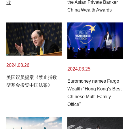
the Asian Private Banker
业
China Wealth Awards
2024.03.26
2024.03.25
美国议员提案《禁止指数
Euromoney names Fargo
型基金投资中国法案》
Wealth "Hong Kong's Best
Chinese Multi-Family
Office"