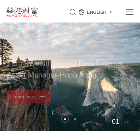
ENGLISH
Fargo Wealth named Best External
Asset Manager-Hong Kong
Learn more
0
1
/
03