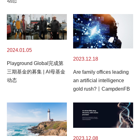
动态
2024.01.05
2023.12.18
Playground Global完成第
三期基金的募集 | AI母基金
Are family offices leading
动态
an artificial intelligence
gold rush?丨CampdenFB
2023.12.08