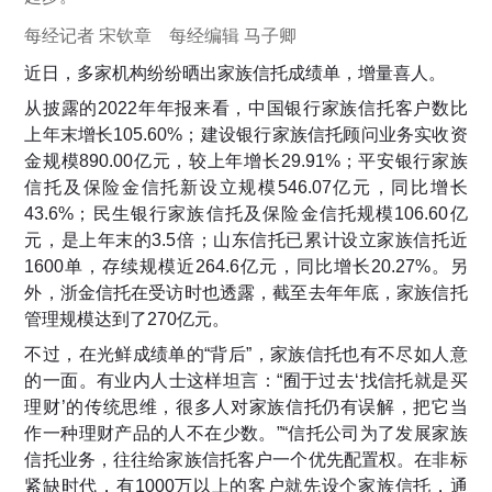
每经记者 宋钦章 每经编辑 马子卿
近日，多家机构纷纷晒出家族信托成绩单，增量喜人。
从披露的2022年年报来看，中国银行家族信托客户数比
上年末增长105.60%；建设银行家族信托顾问业务实收资
金规模890.00亿元，较上年增长29.91%；平安银行家族
信托及保险金信托新设立规模546.07亿元，同比增长
43.6%；民生银行家族信托及保险金信托规模106.60亿
元，是上年末的3.5倍；山东信托已累计设立家族信托近
1600单，存续规模近264.6亿元，同比增长20.27%。另
外，浙金信托在受访时也透露，截至去年年底，家族信托
管理规模达到了270亿元。
不过，在光鲜成绩单的“背后”，家族信托也有不尽如人意
的一面。有业内人士这样坦言：“囿于过去‘找信托就是买
理财’的传统思维，很多人对家族信托仍有误解，把它当
作一种理财产品的人不在少数。”“信托公司为了发展家族
信托业务，往往给家族信托客户一个优先配置权。在非标
紧缺时代，有1000万以上的客户就先设个家族信托，通