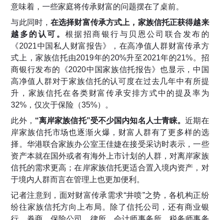
意味着，一些家庭将传承财富的问题摆在了桌前。
与此同时，
在选择财富传承方式上，家族信托正获得越来
越多的认可。
根据招商银行与贝恩公司联合发布的
《2021中国私人财富报告》，在高净值人群财富传承方
式上，家族信托由2019年的20%升至2021年的21%。招
商银行发布的《2020中国家族信托报告》也显示，中国
高净值人群对于家族信托的认可度在过去几年中有所提
升，家族信托在各类财富传承安排方式中的提及率为
32%，仅次于保险（35%）。
此外，
“离岸家族信托”受不少国内知名人士青睐。
近期在
岸家族信托市场也逐渐火爆，财富人群有了更多样的选
择。华港联合家族办公室王佳婕在接受采访时表示，一些
资产本就在国外或者有海外上市计划的人群，对离岸家族
信托的需求更高；在岸家族信托更适合置入境内资产，对
于境内人群而言在管理上也更加便利。
记者注意到，面对财富传承需求“井喷”之势，各机构正纷
纷往家族信托方向上布局。除了信托公司，还有商业银
行、券商、保险公司、律所、会计师事务所、税务师事务