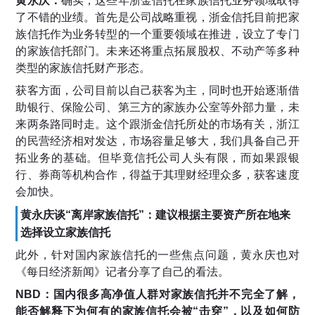
黄永庆：
确实，这些年浙金信托在家族信托业务领域取得
了不错的业绩。首先是公司战略重视，浙金信托目前把家
族信托作为业务转型的一个重要领域在推进，设立了专门
的家族信托部门。未来还将重点拓展股权、不动产等多种
类型的家族信托财产形态。
获客方面，公司目前以自己获客为主，同时也开始逐渐借
助银行、保险公司、第三方的家族办公室等外部力量，未
来两条路同时走。这个跟浙金信托所处的市场有关，浙江
的民营经济相对发达，市场容量足够大，我们具备自己开
拓业务的基础。但毕竟信托公司人头有限，而如果跟银
行、券商等机构合作，得益于其理财经理众多，获客速度
会加快。
黄永庆谈“离岸家族信托”：建议根据主要资产所在地来
选择设立家族信托
此外，针对国内家族信托的一些焦点问题，黄永庆也对
《每日经济新闻》记者分享了自己的看法。
NBD：国内很多高净值人群对家族信托并不完全了解，
能否解释下为何有的家族信托会被“击穿”，以及如何防