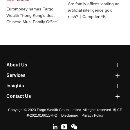
Are family offices leading an
Euromoney names Fargo
artificial intelligence gold
Wealth "Hong Kong's Best
rush?丨CampdenFB
Chinese Multi-Family Office"
About Us
Services
Insights
Contact Us
Copyright © 2023 Fargo Wealth Group Limited. All rights reserved.
粤ICP
备2021016611号-2
Disclaimer
Privacy Policy