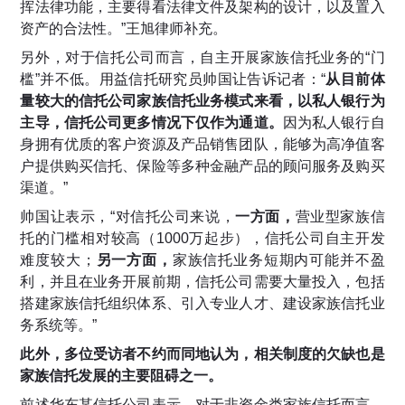
挥法律功能，主要得看法律文件及架构的设计，以及置入
资产的合法性。”王旭律师补充。
另外，对于信托公司而言，自主开展家族信托业务的“门
槛”并不低。用益信托研究员帅国让告诉记者：“
从目前体
量较大的信托公司家族信托业务模式来看，以私人银行为
主导，信托公司更多情况下仅作为通道。
因为私人银行自
身拥有优质的客户资源及产品销售团队，能够为高净值客
户提供购买信托、保险等多种金融产品的顾问服务及购买
渠道。”
帅国让表示，“对信托公司来说，
一方面，
营业型家族信
托的门槛相对较高（1000万起步），信托公司自主开发
难度较大；
另一方面，
家族信托业务短期内可能并不盈
利，并且在业务开展前期，信托公司需要大量投入，包括
搭建家族信托组织体系、引入专业人才、建设家族信托业
务系统等。”
此外，多位受访者不约而同地认为，相关制度的欠缺也是
家族信托发展的主要阻碍之一。
前述华东某信托公司表示，对于非资金类家族信托而言，